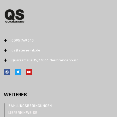
0395 769340
qs@steine-nb.de
Quarzstraße 15, 17036 Neubrandenburg
WEITERES
ZAHLUNGSBEDINGUNGEN
LIEFERHINWEISE