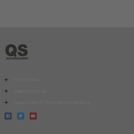
0395 769340
qs@steine-nb.de
Quarzstraße 15, 17036 Neubrandenburg