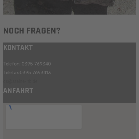
NOCH FRAGEN?
KONTAKT
Telefon: 0395 769340
Telefax:0395 7693413
qs@steine-nb.de
ANFAHRT